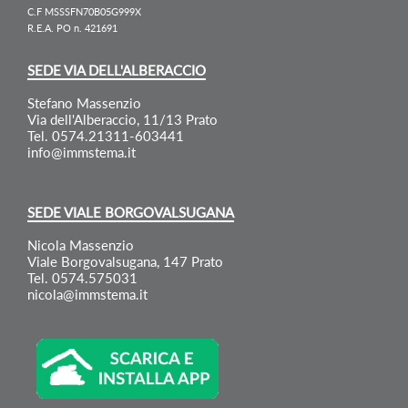
C.F MSSSFN70B05G999X
R.E.A. PO n. 421691
SEDE VIA DELL'ALBERACCIO
Stefano Massenzio
Via dell'Alberaccio, 11/13 Prato
Tel. 0574.21311-603441
info@immstema.it
SEDE VIALE BORGOVALSUGANA
Nicola Massenzio
Viale Borgovalsugana, 147 Prato
Tel. 0574.575031
nicola@immstema.it