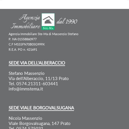
Agenzia Immobiliare Ste-Ma di Massenzio Stefano
P. IVA 01558860977
C.F MSSSFN70B05G999X
R.E.A. PO n. 421691
SEDE VIA DELL'ALBERACCIO
Stefano Massenzio
Via dell'Alberaccio, 11/13 Prato
Tel. 0574.21311-603441
info@immstema.it
SEDE VIALE BORGOVALSUGANA
Nicola Massenzio
Viale Borgovalsugana, 147 Prato
Tel. 0574.575031