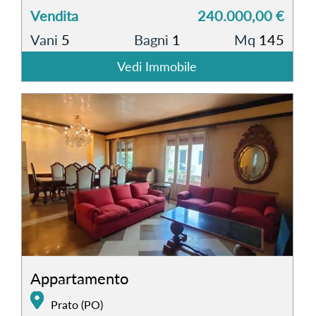
Vendita
240.000,00 €
Vani
5
Bagni
1
Mq
145
Vedi Immobile
Appartamento
Prato (PO)