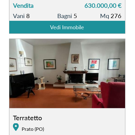
Vendita
630.000,00 €
Vani
8
Bagni
5
Mq
276
Vedi Immobile
Terratetto
Prato (PO)