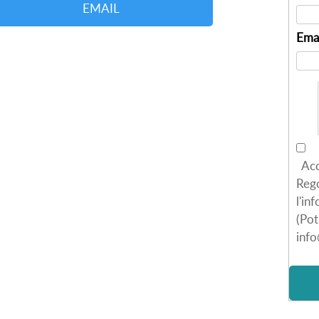
EMAIL
Emai
Acco
Reg
l'in
(Pot
inf