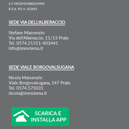
C.F MSSSFN70B05G999X
R.E.A. PO n. 421691
SEDE VIA DELL'ALBERACCIO
Stefano Massenzio
Via dell'Alberaccio, 11/13 Prato
Tel. 0574.21311-603441
info@immstema.it
SEDE VIALE BORGOVALSUGANA
Nicola Massenzio
Viale Borgovalsugana, 147 Prato
Tel. 0574.575031
nicola@immstema.it