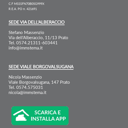
C.F MSSSFN70B05G999X
R.E.A. PO n. 421691
SEDE VIA DELL'ALBERACCIO
Stefano Massenzio
Via dell'Alberaccio, 11/13 Prato
Tel. 0574.21311-603441
info@immstema.it
SEDE VIALE BORGOVALSUGANA
Nicola Massenzio
Viale Borgovalsugana, 147 Prato
Tel. 0574.575031
nicola@immstema.it